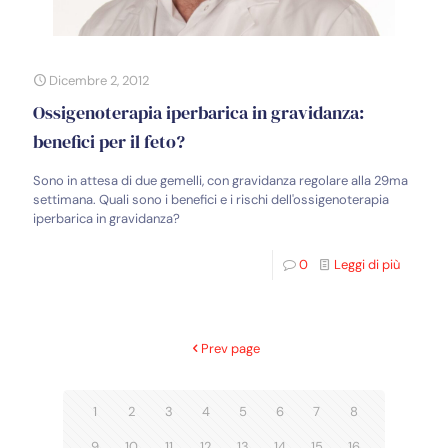
Dicembre 2, 2012
Ossigenoterapia iperbarica in gravidanza:
benefici per il feto?
Sono in attesa di due gemelli, con gravidanza regolare alla 29ma
settimana. Quali sono i benefici e i rischi dell'ossigenoterapia
iperbarica in gravidanza?
0
Leggi di più
Prev page
1
2
3
4
5
6
7
8
9
10
11
12
13
14
15
16