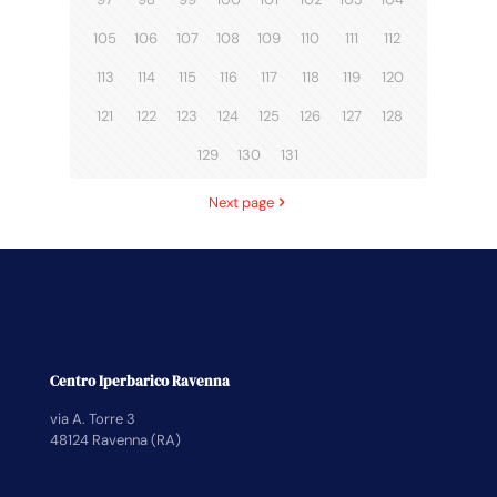
105
106
107
108
109
110
111
112
113
114
115
116
117
118
119
120
121
122
123
124
125
126
127
128
129
130
131
Next page
Centro Iperbarico Ravenna
via A. Torre 3
48124 Ravenna (RA)