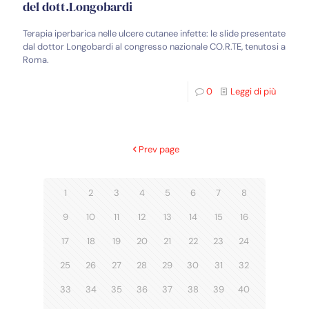
del dott.Longobardi
Terapia iperbarica nelle ulcere cutanee infette: le slide presentate
dal dottor Longobardi al congresso nazionale CO.R.TE, tenutosi a
Roma.
0
Leggi di più
Prev page
1
2
3
4
5
6
7
8
9
10
11
12
13
14
15
16
17
18
19
20
21
22
23
24
25
26
27
28
29
30
31
32
33
34
35
36
37
38
39
40