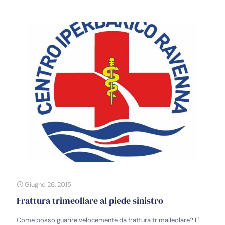
Giugno 26, 2015
Frattura trimeollare al piede sinistro
Come posso guarire velocemente da frattura trimalleolare? E'