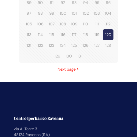
89
90
91
92
93
94
95
96
97
98
99
100
101
102
103
104
105
106
107
108
109
110
111
112
113
114
115
116
117
118
119
120
121
122
123
124
125
126
127
128
129
130
131
Next page
Centro Iperbarico Ravenna
via A. Torre 3
48124 Ravenna (RA)