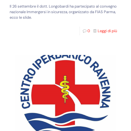
Il 26 settembre il dott. Longobardi ha partecipato al convegno
nazionale Immergersi in sicurezza, organizzato da FIAS Parma,
ecco le slide.
0
Leggi di più