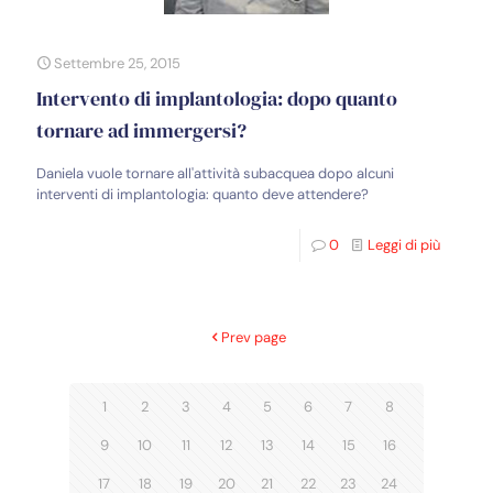
Settembre 25, 2015
Intervento di implantologia: dopo quanto
tornare ad immergersi?
Daniela vuole tornare all'attività subacquea dopo alcuni
interventi di implantologia: quanto deve attendere?
0
Leggi di più
Prev page
1
2
3
4
5
6
7
8
9
10
11
12
13
14
15
16
17
18
19
20
21
22
23
24