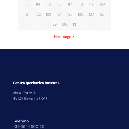
113
114
115
116
117
118
119
120
121
122
123
124
125
126
127
128
129
130
131
Next page
Centro Iperbarico Ravenna
via A. Torre 3
48124 Ravenna (RA)
Telefono
+39 0544 500152