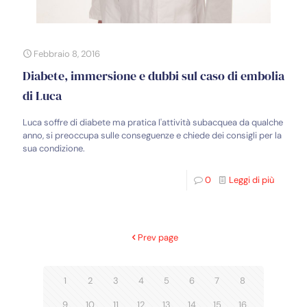
Febbraio 8, 2016
Diabete, immersione e dubbi sul caso di embolia
di Luca
Luca soffre di diabete ma pratica l'attività subacquea da qualche
anno, si preoccupa sulle conseguenze e chiede dei consigli per la
sua condizione.
0
Leggi di più
Prev page
1
2
3
4
5
6
7
8
9
10
11
12
13
14
15
16