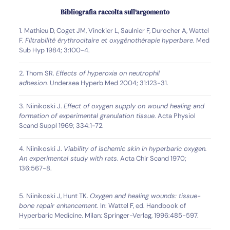
Bibliografia raccolta sull’argomento
1. Mathieu D, Coget JM, Vinckier L, Saulnier F, Durocher A, Wattel
F.
Filtrabilité érythrocitaire et oxygénothérapie
hyperbare
. Med
Sub Hyp 1984; 3:100-4.
2. Thom SR.
Effects of hyperoxia on neutrophil
adhesion.
Undersea Hyperb Med 2004; 31:123-31.
3. Niinikoski J.
Effect of oxygen supply on wound healing and
formation of experimental granulation tissue
. Acta Physiol
Scand Suppl 1969; 334:1-72.
4. Niinikoski J.
Viability of ischemic skin in hyperbaric oxygen.
An experimental study with rats
. Acta Chir Scand 1970;
136:567-8.
5. Niinikoski J, Hunt TK.
Oxygen and healing wounds: tissue-
bone repair enhancement
. In: Wattel F, ed. Handbook of
Hyperbaric Medicine. Milan: Springer-Verlag, 1996:485-597.