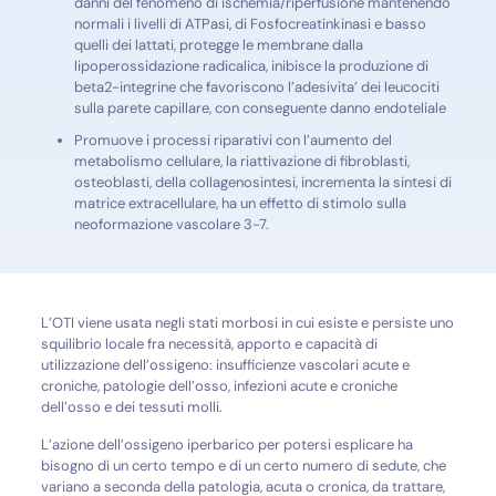
danni del fenomeno di ischemia/riperfusione mantenendo
normali i livelli di ATPasi, di Fosfocreatinkinasi e basso
quelli dei lattati, protegge le membrane dalla
lipoperossidazione radicalica, inibisce la produzione di
beta2-integrine che favoriscono l’adesivita’ dei leucociti
sulla parete capillare, con conseguente danno endoteliale
Promuove i processi riparativi con l’aumento del
metabolismo cellulare, la riattivazione di fibroblasti,
osteoblasti, della collagenosintesi, incrementa la sintesi di
matrice extracellulare, ha un effetto di stimolo sulla
neoformazione vascolare 3-7.
L’OTI viene usata negli stati morbosi in cui esiste e persiste uno
squilibrio locale fra necessità, apporto e capacità di
utilizzazione dell’ossigeno: insufficienze vascolari acute e
croniche, patologie dell’osso, infezioni acute e croniche
dell’osso e dei tessuti molli.
L’azione dell’ossigeno iperbarico per potersi esplicare ha
bisogno di un certo tempo e di un certo numero di sedute, che
variano a seconda della patologia, acuta o cronica, da trattare,