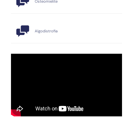
Osteomielite
Algodistrofia