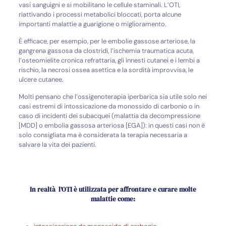
vasi sanguigni e si mobilitano le cellule staminali. L’OTI,
riattivando i processi metabolici bloccati, porta alcune
importanti malattie a guarigione o miglioramento.
È efficace, per esempio, per le embolie gassose arteriose, la
gangrena gassosa da clostridi, l’ischemia traumatica acuta,
l’osteomielite cronica refrattaria, gli innesti cutanei e i lembi a
rischio, la necrosi ossea asettica e la sordità improvvisa, le
ulcere cutanee.
Molti pensano che l’ossigenoterapia iperbarica sia utile solo nei
casi estremi di intossicazione da monossido di carbonio o in
caso di incidenti dei subacquei (malattia da decompressione
[MDD] o embolia gassosa arteriosa [EGA]): in questi casi non è
solo consigliata ma è considerata la terapia necessaria a
salvare la vita dei pazienti.
In realtà l’OTI è utilizzata per affrontare e curare molte
malattie come: