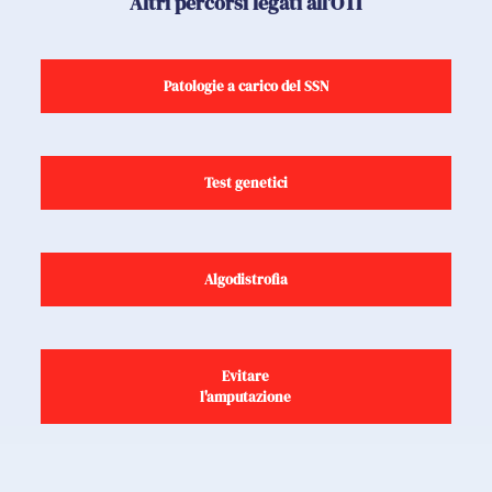
Altri percorsi legati all’OTI
Patologie a carico del SSN
Test genetici
Algodistrofia
Evitare
l'amputazione