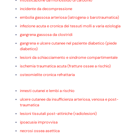
intossicazione da monossido di carbonio
incidente da decompressione
embolia gassosa arteriosa (iatrogena o barotraumatica)
infezione acuta e cronica dei tessuti molli a varia eziologia
gangrena gassosa da clostridi
gangrena e ulcere cutanee nel paziente diabetico (piede
diabetico)
lesioni da schiacciamento e sindrome compartimentale
ischemia traumatica acuta (fratture ossee a rischio)
osteomielite cronica refrattaria
innesti cutanei e lembi a rischio
ulcere cutanee da insufficienza arteriosa, venosa e post-
traumatica
lesioni tissutali post-attiniche (radiolesioni)
ipoacusia improvvisa
necrosi ossea asettica