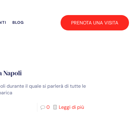
PRENOTA UNA VISITA
NTI
BLOG
a Napoli
li durante il quale si parlerà di tutte le
barica
0
Leggi di più