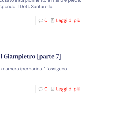
accusato intorpidimento a mano e piede,
ponde il Dott. Santarella.
0
Leggi di più
di Giampietro [parte 7]
in camera iperbarica: "L'ossigeno
0
Leggi di più