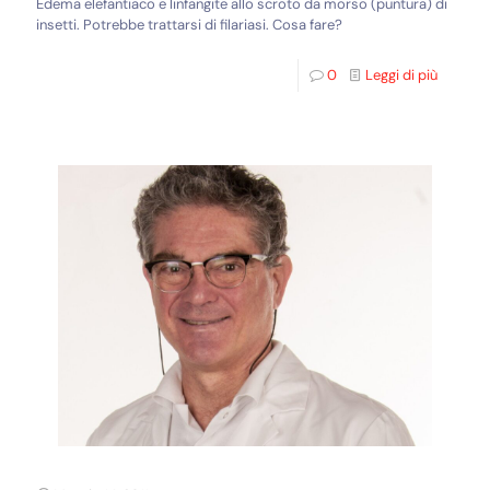
Edema elefantiaco e linfangite allo scroto da morso (puntura) di
insetti. Potrebbe trattarsi di filariasi. Cosa fare?
0
Leggi di più