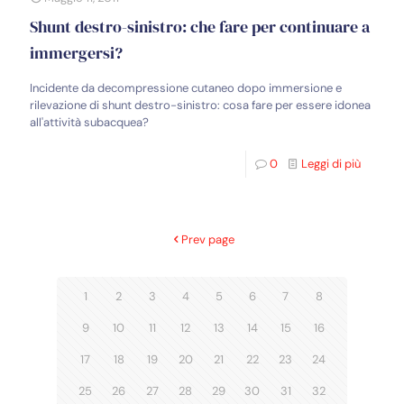
Shunt destro-sinistro: che fare per continuare a
immergersi?
Incidente da decompressione cutaneo dopo immersione e
rilevazione di shunt destro-sinistro: cosa fare per essere idonea
all'attività subacquea?
0
Leggi di più
Prev page
1
2
3
4
5
6
7
8
9
10
11
12
13
14
15
16
17
18
19
20
21
22
23
24
25
26
27
28
29
30
31
32