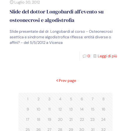
Luglio 30, 2012
Slide del dottor Longobardi all’evento su
osteonecrosi e algodistrofia
Slide presentate dal dr. Longobardi al corso - Osteonecrosi
asettica e sindrome algodistrofica riflessa: entità diverse o
affini? - del 5/5/2012 a Vicenza
0
Leggi di più
Prev page
1
2
3
4
5
6
7
8
9
10
11
12
13
14
15
16
17
18
19
20
21
22
23
24
25
26
27
28
29
30
31
32