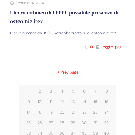
Gennaio 14, 2014
Ulcera cutanea dal 1999: possibile presenza di
osteomielite?
Ulcera cutanea dal 1999, potrebbe trattarsi di osteomielite?
0
Leggi di più
Prev page
1
2
3
4
5
6
7
8
9
10
11
12
13
14
15
16
17
18
19
20
21
22
23
24
25
26
27
28
29
30
31
32
33
34
35
36
37
38
39
40