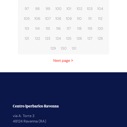
97
98
99
100
101
102
103
104
105
106
107
108
109
110
111
112
113
114
115
116
117
118
119
120
121
122
123
124
125
126
127
128
129
130
131
Next page
Centro Iperbarico Ravenna
via A. Torre 3
48124 Ravenna (RA)