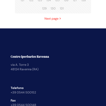
121
122
123
124
125
126
127
128
129
130
131
Next page
Centro Iperbarico Ravenna
via A. Torre 3
48124 Ravenna (RA)
Telefono
+39 0544 500152
Fax
+39 0544 500148