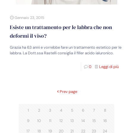
Gennaio 23, 2015
Esiste un trattamento per le labbra che non
deformi il viso?
Grazia ha 63 anni e vorrebbe fare un trattamento estetico per le
labbra. La Dott.ssa Rastelli consiglia il filler acido ialuronico.
0
Leggi di più
Prev page
1
2
3
4
5
6
7
8
9
10
11
12
13
14
15
16
17
18
19
20
21
22
23
24