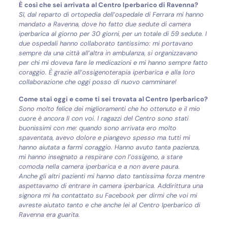
È così che sei arrivata al Centro Iperbarico di Ravenna?
Sì, dal reparto di ortopedia dell’ospedale di Ferrara mi hanno
mandato a Ravenna, dove ho fatto due sedute di camera
iperbarica al giorno per 30 giorni, per un totale di 59 sedute. I
due ospedali hanno collaborato tantissimo: mi portavano
sempre da una città all’altra in ambulanza, si organizzavano
per chi mi doveva fare le medicazioni e mi hanno sempre fatto
coraggio. È grazie all’ossigenoterapia iperbarica e alla loro
collaborazione che oggi posso di nuovo camminare!
Come stai oggi e come ti sei trovata al Centro Iperbarico?
Sono molto felice dei miglioramenti che ho ottenuto e il mio
cuore è ancora lì con voi. I ragazzi del Centro sono stati
buonissimi con me: quando sono arrivata ero molto
spaventata, avevo dolore e piangevo spesso ma tutti mi
hanno aiutata a farmi coraggio. Hanno avuto tanta pazienza,
mi hanno insegnato a respirare con l’ossigeno, a stare
comoda nella camera iperbarica e a non avere paura.
Anche gli altri pazienti mi hanno dato tantissima forza mentre
aspettavamo di entrare in camera iperbarica. Addirittura una
signora mi ha contattato su Facebook per dirmi che voi mi
avreste aiutato tanto e che anche lei al Centro Iperbarico di
Ravenna era guarita.