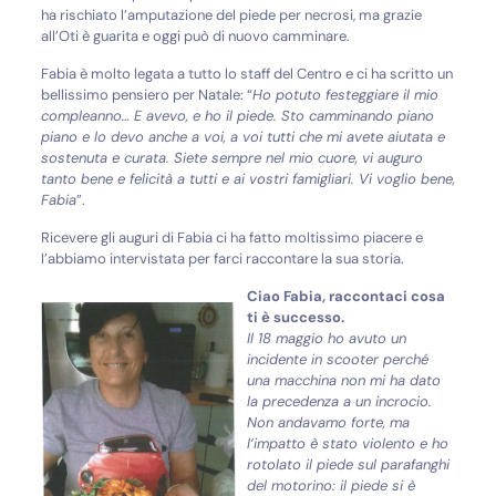
ha rischiato l’amputazione del piede per necrosi, ma grazie
all’Oti è guarita e oggi può di nuovo camminare.
Fabia è molto legata a tutto lo staff del Centro e ci ha scritto un
bellissimo pensiero per Natale: “
Ho potuto festeggiare il mio
compleanno… E avevo, e ho il piede. Sto camminando piano
piano e lo devo anche a voi, a voi tutti che mi avete aiutata e
sostenuta e curata. Siete sempre nel mio cuore, vi auguro
tanto bene e felicità a tutti e ai vostri famigliari. Vi voglio bene,
Fabia
”.
Ricevere gli auguri di Fabia ci ha fatto moltissimo piacere e
l’abbiamo intervistata per farci raccontare la sua storia.
Ciao Fabia, raccontaci cosa
ti è successo.
Il 18 maggio ho avuto un
incidente in scooter perché
una macchina non mi ha dato
la precedenza a un incrocio.
Non andavamo forte, ma
l’impatto è stato violento e ho
rotolato il piede sul parafanghi
del motorino: il piede si è