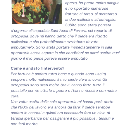
aperto, ho perso molto sangue
e ho riportato numerose
fratture al tarso, al metatarso,
ai due malleoli e all’astragalo.
Subito sono stata portata
d’urgenza all’ospedale Sant’Anna di Ferrara, nel reparto di
ortopedia, dove mi hanno detto che il piede era ridotto
malissimo e che probabilmente avrebbero dovuto
amputarmelo. Sono stata portata immediatamente in sala
operatoria senza sapere in che condizioni ne sarei uscita: quel
giorno il mio piede poteva essere amputato.
Come è andato l’intervento?
Per fortuna è andato tutto bene e quando sono uscita,
seppure molto malmesso, il mio piede c’era ancora! Gli
ortopedici sono stati molto bravi: hanno fatto tutto il
possibile per rimetterlo a posto e l’hanno ricucito con molta
cura.
Una volta uscita dalla sala operatoria mi hanno però detto
che l’80% del lavoro era ancora da fare: il piede sarebbe
andato in necrosi e quindi era necessario fare un ciclo di
terapia iperbarica per ossigenare il più possibile i tessuti e
non farli morire.