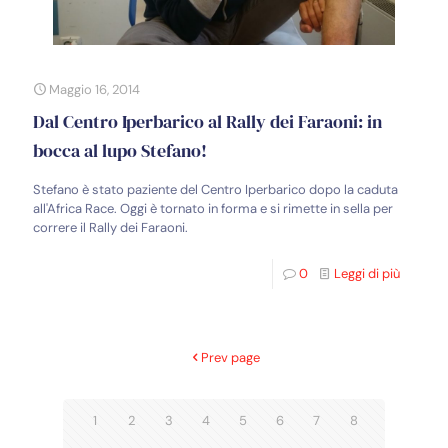
Maggio 16, 2014
Dal Centro Iperbarico al Rally dei Faraoni: in
bocca al lupo Stefano!
Stefano è stato paziente del Centro Iperbarico dopo la caduta
all'Africa Race. Oggi è tornato in forma e si rimette in sella per
correre il Rally dei Faraoni.
0
Leggi di più
Prev page
1
2
3
4
5
6
7
8