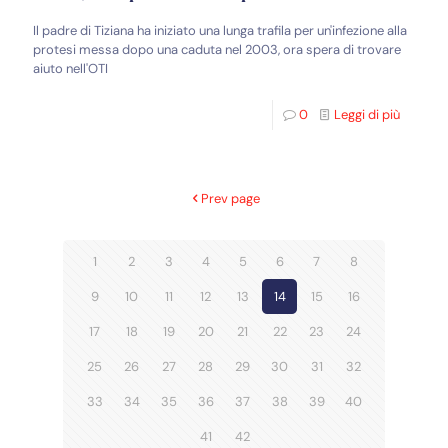
Il padre di Tiziana ha iniziato una lunga trafila per un'infezione alla
protesi messa dopo una caduta nel 2003, ora spera di trovare
aiuto nell'OTI
0
Leggi di più
Prev page
1
2
3
4
5
6
7
8
9
10
11
12
13
14
15
16
17
18
19
20
21
22
23
24
25
26
27
28
29
30
31
32
33
34
35
36
37
38
39
40
41
42