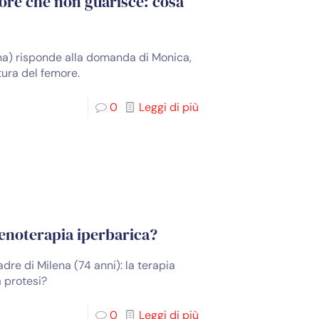
more che non guarisce: cosa
na) risponde alla domanda di Monica,
tura del femore.
0
Leggi di più
igenoterapia iperbarica?
adre di Milena (74 anni): la terapia
a protesi?
0
Leggi di più