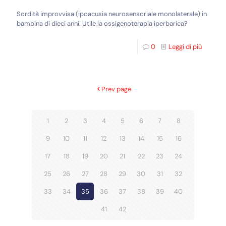
Sordità improvvisa (ipoacusia neurosensoriale monolaterale) in
bambina di dieci anni. Utile la ossigenoterapia iperbarica?
0
Leggi di più
Prev page
1
2
3
4
5
6
7
8
9
10
11
12
13
14
15
16
17
18
19
20
21
22
23
24
25
26
27
28
29
30
31
32
33
34
35
36
37
38
39
40
41
42