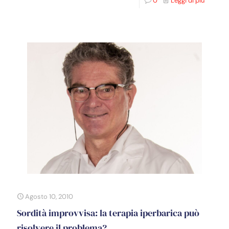
0
Leggi di più
Agosto 10, 2010
Sordità improvvisa: la terapia iperbarica può
risolvere il problema?