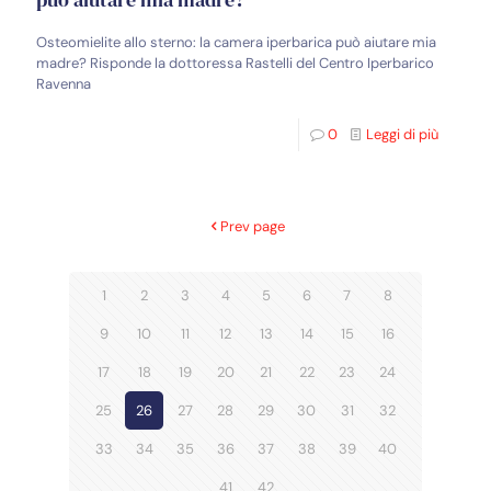
Osteomielite allo sterno: la camera iperbarica può aiutare mia
madre? Risponde la dottoressa Rastelli del Centro Iperbarico
Ravenna
0
Leggi di più
Prev page
1
2
3
4
5
6
7
8
9
10
11
12
13
14
15
16
17
18
19
20
21
22
23
24
25
26
27
28
29
30
31
32
33
34
35
36
37
38
39
40
41
42