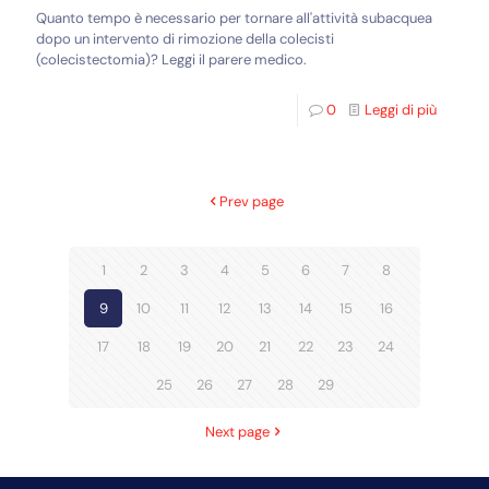
Quanto tempo è necessario per tornare all'attività subacquea
dopo un intervento di rimozione della colecisti
(colecistectomia)? Leggi il parere medico.
0
Leggi di più
Prev page
1
2
3
4
5
6
7
8
9
10
11
12
13
14
15
16
17
18
19
20
21
22
23
24
25
26
27
28
29
Next page