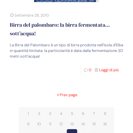
Settembre 28, 2010
Birra del palombaro: la birra fermentata…
sott’acqua!
La Birra del Palombaro è un tipo di birra prodotta nell'Isola d'Elba
in quantità limitata: la particolarità è data dalla fermentazione 30
metri sott'acqua!
0
Leggi di più
Prev page
1
2
3
4
5
6
7
8
9
10
11
12
13
14
15
16