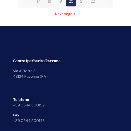
17
18
19
20
21
22
Next page
Centro Iperbarico Ravenna
via A. Torre 3
48124 Ravenna (RA)
Telefono
+39 0544 500152
Fax
+39 0544 500148