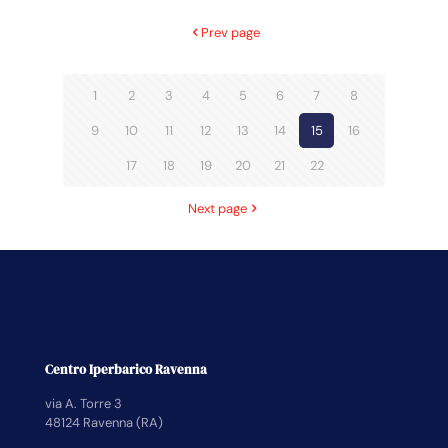
Prev page
1
2
3
4
5
6
7
8
9
10
11
12
13
14
15
16
17
18
19
20
21
22
Next page
Centro Iperbarico Ravenna
via A. Torre 3
48124 Ravenna (RA)