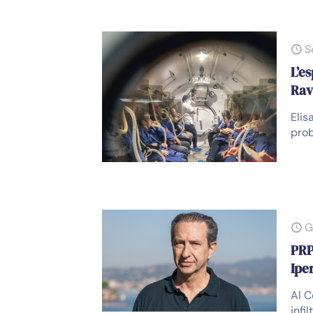
S
L’es
Rav
Elis
prob
G
PRP
Ipe
Al C
infi