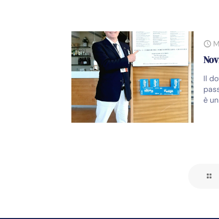
M
Nov
Il d
pass
è un