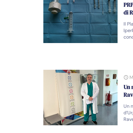
PRP
di 
Il P
Iper
conc
M
Un 
Rav
Un n
d’Ur
Rav