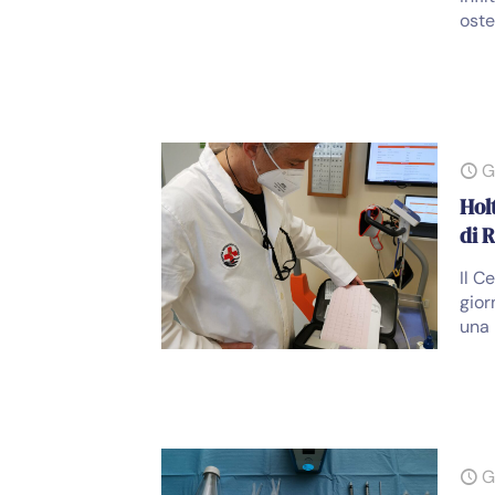
oste
G
Hol
di 
Il C
gior
una 
G