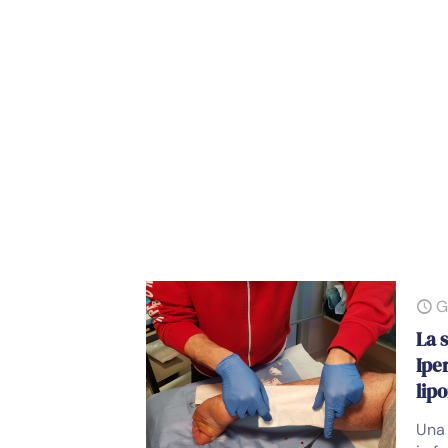
G
La 
Ipe
lipo
Una 