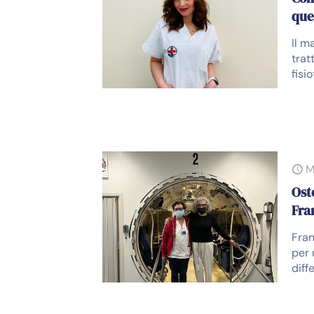
que
Il m
trat
fisi
M
Oste
Fra
Fran
per 
diff