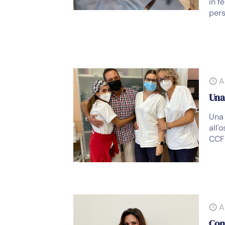
in f
pers
A
Una
Una 
all'
CCFD
A
Con