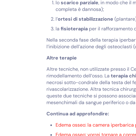
lo
scarico parziale
, in modo che il 
completa è dannosa);
l’
ortesi di stabilizzazione
(plantare
la
fisioterapia
per il rafforzamento d
Nella seconda fase della terapia iperbari
l’inibizione dell’azione degli osteoclasti (
Altre terapie
Altre tecniche, non utilizzate presso il
rimodellamento dell’osso. La
terapia ch
necrosi sotto-condrale della testa del
rivascolarizzazione. Altra tecnica chirurg
queste due tecniche si possono associ
mesenchimali da sangue periferico o da 
Continua ad approfondire:
Edema osseo: la camera iperbarica 
Edema osseo: vorrei tornare a correr