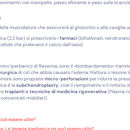
movimento con stampelle, passo sfiorante e peso sulle braccia 
)
ella muscolatura che assicurerà al ginocchio o alla caviglia un
ca (2,2 bar) si prescrivono i
farmaci
(bifosfonati, neridronato)
cellule che prelevano il calcio dall’osso).
 Centro Iperbarico di Ravenna, sono il «bombardamento» tramit
irurgica
di ciò che abbia causato l’edema: frattura o lesione le
 femore sono proposte
micro-perforazioni
per ridurre la press
ica è la
subchondroplasty
, cioè il riempimento e il rinforzo
are
trapianti o tecniche di medicina rigenerativa
(Plasma ric
concentrati midollari).
può essere utile?
e. La terapia iperbarica mi può essere utile?