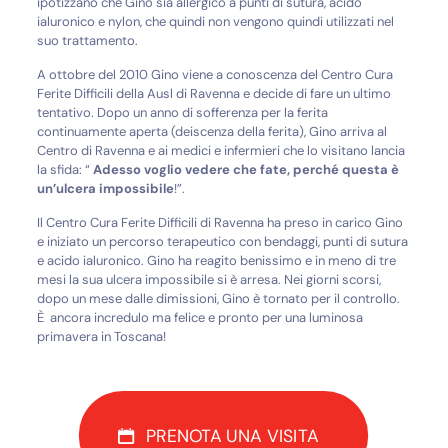
ipotizzano che Gino sia allergico a punti di sutura, acido
ialuronico e nylon, che quindi non vengono quindi utilizzati nel
suo trattamento.
A ottobre del 2010 Gino viene a conoscenza del Centro Cura
Ferite Difficili della Ausl di Ravenna e decide di fare un ultimo
tentativo. Dopo un anno di sofferenza per la ferita
continuamente aperta (deiscenza della ferita), Gino arriva al
Centro di Ravenna e ai medici e infermieri che lo visitano lancia
la sfida: “
Adesso voglio vedere che fate, perché questa è
un’ulcera impossibile
!”.
Il Centro Cura Ferite Difficili di Ravenna ha preso in carico Gino
e iniziato un percorso terapeutico con bendaggi, punti di sutura
e acido ialuronico. Gino ha reagito benissimo e in meno di tre
mesi la sua ulcera impossibile si è arresa. Nei giorni scorsi,
dopo un mese dalle dimissioni, Gino è tornato per il controllo.
È ancora incredulo ma felice e pronto per una luminosa
primavera in Toscana!
PRENOTA UNA VISITA