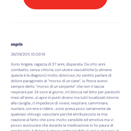
angela
26/09/2011, 10:09:19
Sono Angela, ragazza di 37 anni, disperata. Da otto anni
combatto, senza vittoria, con ulcere vasculitiche (o almeno
questa è la diagnosi) molto dolorose…ho sentito parlare di
dolore paragonato al “morso di un cane”, io finora avevo
sempre detto “morso di un serpente” che non ti lascia
respirare per 24 oore al giorno..mi blocca nel letto per parecchi
mesi all’anno…si apre in punti diversi ma tutti localizzati intorno
alla caviglia…ti impedisce di vivere, respirare, camminare,
nuotare, correre e ridere….sono presa poco seriamente da
qualsiasi chirurgo vascolare perché attribuiscono la mia
reazione al fatto che sono molto sensibile ed emotiva ma vi
posso assicurare che durante la medicazione io ho paura di
non farcela: il dolore è atroce, indescrivibile, ti arriva al cuore, al