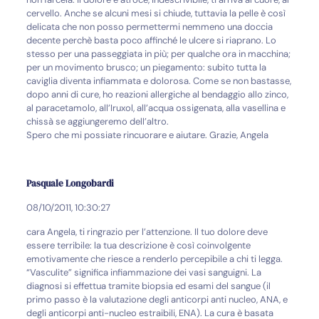
cervello. Anche se alcuni mesi si chiude, tuttavia la pelle è così
delicata che non posso permettermi nemmeno una doccia
decente perchè basta poco affinché le ulcere si riaprano. Lo
stesso per una passeggiata in più; per qualche ora in macchina;
per un movimento brusco; un piegamento: subito tutta la
caviglia diventa infiammata e dolorosa. Come se non bastasse,
dopo anni di cure, ho reazioni allergiche al bendaggio allo zinco,
al paracetamolo, all’Iruxol, all’acqua ossigenata, alla vasellina e
chissà se aggiungeremo dell’altro.
Spero che mi possiate rincuorare e aiutare. Grazie, Angela
Pasquale Longobardi
08/10/2011, 10:30:27
cara Angela, ti ringrazio per l’attenzione. Il tuo dolore deve
essere terribile: la tua descrizione è così coinvolgente
emotivamente che riesce a renderlo percepibile a chi ti legga.
“Vasculite” significa infiammazione dei vasi sanguigni. La
diagnosi si effettua tramite biopsia ed esami del sangue (il
primo passo è la valutazione degli anticorpi anti nucleo, ANA, e
degli anticorpi anti-nucleo estraibili, ENA). La cura è basata