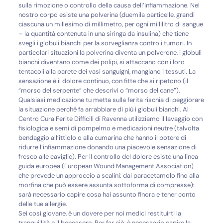
sulla rimozione o controllo della causa dell’infiammazione. Nel
nostro corpo esiste una polverina (duemila particelle, grandi
ciascuna un millesimo di millimetro, per ogni millilitro di sangue
– la quantità contenuta in una siringa da insulina) che tiene
svegli i globuli bianchi per la sorveglianza contro i tumori. In
particolari situazioni la polverina diventa un polverone, i globuli
bianchi diventano come dei polipi, si attaccano con i loro
tentacoli alla parete dei vasi sanguigni, mangiano i tessuti. La
sensazione è il dolore continuo, con fitte che si ripetono (il
“morso del serpente” che descrivi o “morso del cane”).
Qualsiasi medicazione tu metta sulla ferita rischia di peggiorare
la situazione perché fa arrabbiare di più i globuli bianchi. Al
Centro Cura Ferite Difficili di Ravenna utilizziamo il lavaggio con
fisiologica e semi di pompelmo e medicazioni neutre (talvolta
bendaggio all’ittiolo o alla cumarina che hanno il potere di
ridurre l’infiammazione donando una piacevole sensazione di
fresco alle caviglie). Per il controllo del dolore esiste una linea
guida europea (European Wound Management Association)
che prevede un approccio a scalini: dal paracetamolo fino alla
morfina che può essere assunta sottoforma di compresse):
sarà necessario capire cosa hai assunto finora e tener conto
delle tue allergie.
Sei così giovane, è un dovere per noi medici restituirti la
tranquillità e il benessere. Per far ciò, è necessario capire la