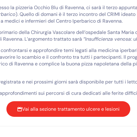
so la pizzeria Occhio Blu di Ravenna, ci sarà il terzo appuntam
rbarico
). Quello di domani è il terzo incontro del CRIMI ideato
a medici e infermieri del Centro Iperbarico di Ravenna.
ni, primario della Chirurgia Vascolare dell’ospedale Santa Mari
l di Ravenna. L’argomento trattato sarà
“Insufficienza venosa: u
r confrontarsi e approfondire temi legati alla medicina iperbar
vorire lo scambio e il confronto tra tutti i partecipanti. Il pr
arico di Ravenna e complice la buona pizza napoletana della p
egistrata e nei prossimi giorni sarà disponibile per tutti i letto
 approfondimenti sui percorsi di cura dedicati alle ferite difficil
Vai alla sezione trattamento ulcere e lesioni