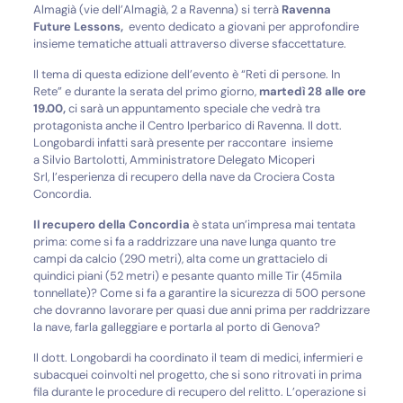
Almagià (vie dell’Almagià, 2 a Ravenna) si terrà
Ravenna
Future Lessons,
evento dedicato a giovani per approfondire
insieme tematiche attuali attraverso diverse sfaccettature.
Il tema di questa edizione dell’evento è “Reti di persone. In
Rete” e durante la serata del primo giorno,
martedì 28 alle ore
19.00,
ci sarà un appuntamento speciale che vedrà tra
protagonista anche il Centro Iperbarico di Ravenna. Il dott.
Longobardi infatti sarà presente per raccontare insieme
a Silvio Bartolotti, Amministratore Delegato Micoperi
Srl, l’esperienza di recupero della nave da Crociera Costa
Concordia.
Il recupero della Concordia
è stata un’impresa mai tentata
prima: come si fa a raddrizzare una nave lunga quanto tre
campi da calcio (290 metri), alta come un grattacielo di
quindici piani (52 metri) e pesante quanto mille Tir (45mila
tonnellate)? Come si fa a garantire la sicurezza di 500 persone
che dovranno lavorare per quasi due anni prima per raddrizzare
la nave, farla galleggiare e portarla al porto di Genova?
Il dott. Longobardi ha coordinato il team di medici, infermieri e
subacquei coinvolti nel progetto, che si sono ritrovati in prima
fila durante le procedure di recupero del relitto. L’operazione si