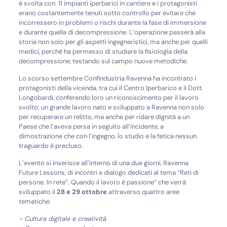
è svolta con 11 impianti iperbarici in cantiere e i protagonisti
erano costantemente tenuti sotto controllo per evitare che
incorressero in problemi o rischi durante la fase di immersione
e durante quella di decompressione. L’operazione passerà alla
storia non solo per gli aspetti ingegneristici, ma anche per quelli
medici, perché ha permesso di studiare la fisiologia della
decompressione, testando sul campo nuove metodiche.
Lo scorso settembre Confindustria Ravenna ha incontrato i
protagonisti della vicenda, tra cui il Centro Iperbarico e il Dott.
Longobardi, conferendo loro un riconoscimento per il lavoro
svolto: un grande lavoro nato e sviluppato a Ravenna non solo
per recuperare un relitto, ma anche per ridare dignità a un
Paese che l’aveva persa in seguito all’incidente, a
dimostrazione che con l’ingegno, lo studio e la fatica nessun
traguardo è precluso.
L’evento si inserisce all’interno di una due giorni, Ravenna
Future Lessons, di incontri e dialogo dedicati al tema “Reti di
persone. In rete”. Quando il lavoro è passione” che verrà
sviluppato il
28 e 29 ottobre
attraverso quattro aree
tematiche:
– Cultura digitale e creatività