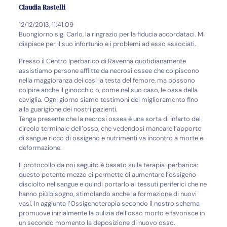
Claudia Rastelli
12/12/2013, 11:41:09
Buongiorno sig. Carlo, la ringrazio per la fiducia accordataci. Mi
dispiace per il suo infortunio e i problemi ad esso associati.
Presso il Centro Iperbarico di Ravenna quotidianamente
assistiamo persone afflitte da necrosi ossee che colpiscono
nella maggioranza dei casi la testa del femore, ma possono
colpire anche il ginocchio o, come nel suo caso, le ossa della
caviglia. Ogni giorno siamo testimoni del miglioramento fino
alla guarigione dei nostri pazienti.
Tenga presente che la necrosi ossea è una sorta di infarto del
circolo terminale dell’osso, che vedendosi mancare l’apporto
di sangue ricco di ossigeno e nutrimenti va incontro a morte e
deformazione.
Il protocollo da noi seguito è basato sulla terapia Iperbarica:
questo potente mezzo ci permette di aumentare l’ossigeno
disciolto nel sangue e quindi portarlo ai tessuti periferici che ne
hanno più bisogno, stimolando anche la formazione di nuovi
vasi. In aggiunta l’Ossigenoterapia secondo il nostro schema
promuove inizialmente la pulizia dell’osso morto e favorisce in
un secondo momento la deposizione di nuovo osso.