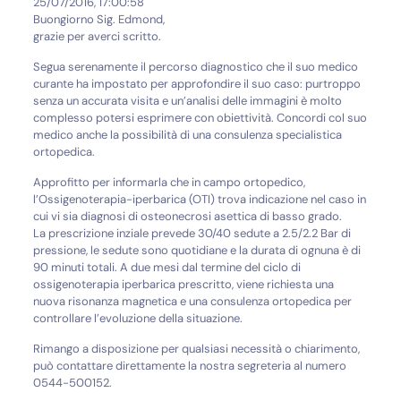
25/07/2016, 17:00:58
Buongiorno Sig. Edmond,
grazie per averci scritto.
Segua serenamente il percorso diagnostico che il suo medico
curante ha impostato per approfondire il suo caso: purtroppo
senza un accurata visita e un’analisi delle immagini è molto
complesso potersi esprimere con obiettività. Concordi col suo
medico anche la possibilità di una consulenza specialistica
ortopedica.
Approfitto per informarla che in campo ortopedico,
l’Ossigenoterapia-iperbarica (OTI) trova indicazione nel caso in
cui vi sia diagnosi di osteonecrosi asettica di basso grado.
La prescrizione inziale prevede 30/40 sedute a 2.5/2.2 Bar di
pressione, le sedute sono quotidiane e la durata di ognuna è di
90 minuti totali. A due mesi dal termine del ciclo di
ossigenoterapia iperbarica prescritto, viene richiesta una
nuova risonanza magnetica e una consulenza ortopedica per
controllare l’evoluzione della situazione.
Rimango a disposizione per qualsiasi necessità o chiarimento,
può contattare direttamente la nostra segreteria al numero
0544-500152.