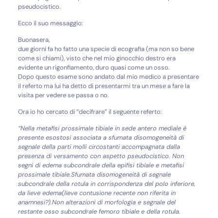
pseudocistico.
Ecco il suo messaggio:
Buonasera,
due giorni fa ho fatto una specie di ecografia (ma non so bene
come si chiami), visto che nel mio ginocchio destro era
evidente un rigonfiamento, duro quasi come un osso.
Dopo questo esame sono andato dal mio medico a presentare
il referto ma lui ha detto di presentarmi tra un mese a fare la
visita per vedere se passa o no.
Ora io ho cercato di “decifrare” il seguente referto:
“Nella metafisi prossimale tibiale in sede antero mediale è
presente esostosi associata a sfumata disomogeneità di
segnale della parti molli circostanti accompagnata dalla
presenza di versamento con aspetto pseudocistico. Non
segni di edema subcondrale della epifisi tibiale e metafisi
prossimale tibiale.Sfumata disomogeneità di segnale
subcondrale della rotula in corrispondenza del polo inferiore,
da lieve edema(lieve contusione recente non riferita in
anamnesi?).Non alterazioni di morfologia e segnale del
restante osso subcondrale femoro tibiale e della rotula.