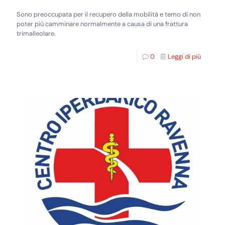
Sono preoccupata per il recupero della mobilità e temo di non
poter più camminare normalmente a causa di una frattura
trimalleolare.
0
Leggi di più